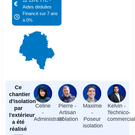
12 137€ TTC -
Aides déduites
Financé sur 7 ans
à 0%
Ce
chantier
d'isolation
Celine
Pierre -
Maxime
Kelvin -
par
-
Artisan
-
Technico-
l'extérieur
Administratif
isolation
Poseur
commercia
a été
isolation
réalisé