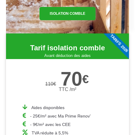
ISOLATION COMBLE
TARIFS 2026
Tarif isolation comble
Avant déduction des aides
70
€
110
€
TTC /m²
Aides disponibles
- 25€/m² avec Ma Prime Renov'
- 9€/m² avec les CEE
TVA réduite à 5,5%