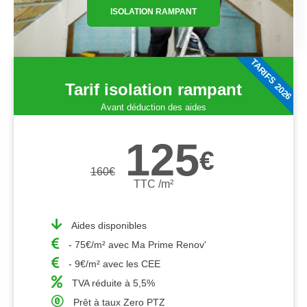
ISOLATION RAMPANT
TARIFS 2026
Tarif isolation rampant
Avant déduction des aides
125
€
160
€
TTC /m²
Aides disponibles
- 75€/m² avec Ma Prime Renov'
- 9€/m² avec les CEE
TVA réduite à 5,5%
Prêt à taux Zero PTZ