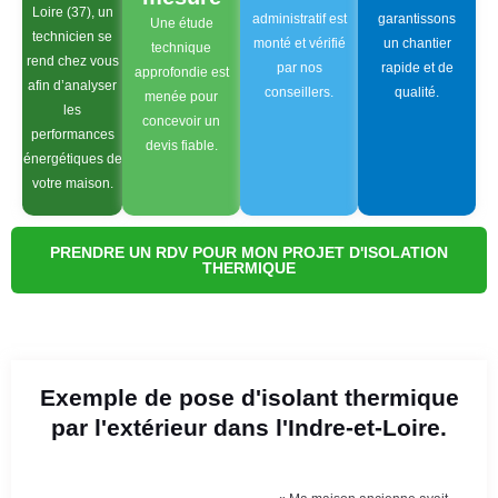
Loire (37), un
administratif est
garantissons
Une étude
technicien se
monté et vérifié
un chantier
technique
rend chez vous
par nos
rapide et de
approfondie est
afin d’analyser
conseillers.
qualité.
menée pour
les
concevoir un
performances
devis fiable.
énergétiques de
votre maison.
PRENDRE UN RDV POUR MON PROJET D'ISOLATION
THERMIQUE
Exemple de pose d'isolant thermique
par l'extérieur dans l'Indre-et-Loire.