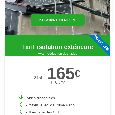
ISOLATION EXTÉRIEURE
TARIFS 2026
Tarif isolation extérieure
Avant déduction des aides
165
€
245
€
TTC /m²
Aides disponibles
- 75€/m² avec Ma Prime Renov'
- 9€/m² avec les CEE