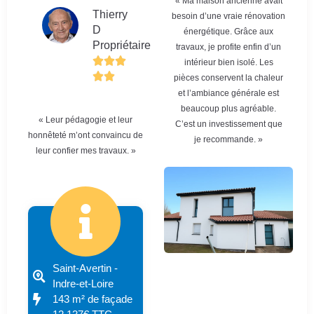
« Ma maison ancienne avait
Thierry
besoin d’une vraie rénovation
D
énergétique. Grâce aux
Propriétaire
travaux, je profite enfin d’un
intérieur bien isolé. Les
pièces conservent la chaleur
et l’ambiance générale est
beaucoup plus agréable.
« Leur pédagogie et leur
C’est un investissement que
honnêteté m’ont convaincu de
je recommande. »
leur confier mes travaux. »
Saint-Avertin -
Indre-et-Loire
143 m² de façade