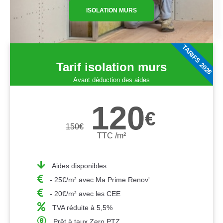
ISOLATION MURS
TARIFS 2026
Tarif isolation murs
Avant déduction des aides
120
€
150
€
TTC /m²
Aides disponibles
- 25€/m² avec Ma Prime Renov'
- 20€/m² avec les CEE
TVA réduite à 5,5%
Prêt à taux Zero PTZ