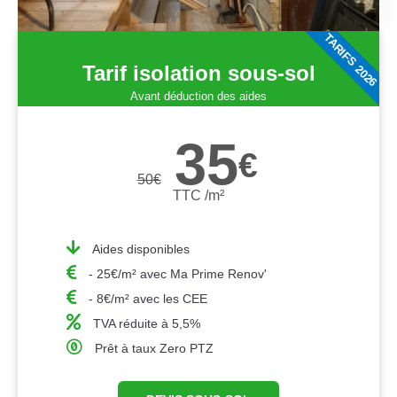
TARIFS 2026
Tarif isolation sous-sol
Avant déduction des aides
35
€
50
€
TTC /m²
Aides disponibles
- 25€/m² avec Ma Prime Renov'
- 8€/m² avec les CEE
TVA réduite à 5,5%
Prêt à taux Zero PTZ